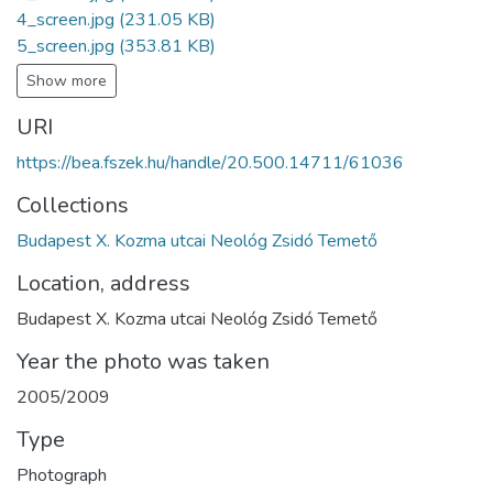
4_screen.jpg
(231.05 KB)
5_screen.jpg
(353.81 KB)
Show more
URI
https://bea.fszek.hu/handle/20.500.14711/61036
Collections
Budapest X. Kozma utcai Neológ Zsidó Temető
Location, address
Budapest X. Kozma utcai Neológ Zsidó Temető
Year the photo was taken
2005/2009
Type
Photograph