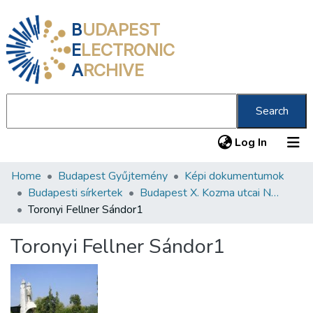
B
UDAPEST
E
LECTRONIC
A
RCHIVE
Search
(current
Log In
Home
Budapest Gyűjtemény
Képi dokumentumok
Communities & Collections
Budapesti sírkertek
Budapest X. Kozma utcai Neológ Zsidó Temető
All of DSpace
Toronyi Fellner Sándor1
Statistics
Toronyi Fellner Sándor1
About us