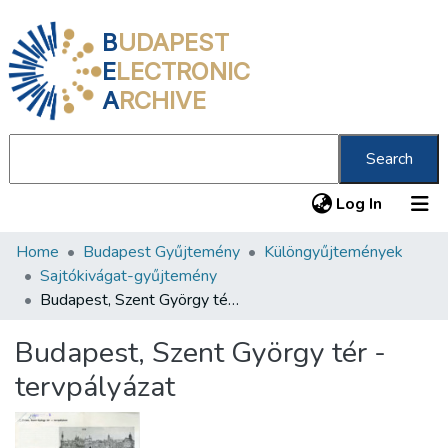
B
UDAPEST
E
LECTRONIC
A
RCHIVE
Search
(current
Log In
Home
Budapest Gyűjtemény
Különgyűjtemények
Communities & Collections
Sajtókivágat-gyűjtemény
All of DSpace
Budapest, Szent György tér - tervpályázat
Statistics
Budapest, Szent György tér -
About us
tervpályázat