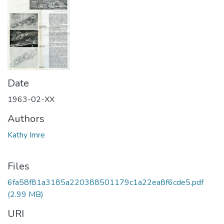
Date
1963-02-XX
Authors
Kathy Imre
Files
6fa58f81a3185a220388501179c1a22ea8f6cde5.pdf
(2.99 MB)
URI