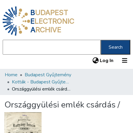
B
UDAPEST
E
LECTRONIC
A
RCHIVE
Search
(current
Log In
Home
Budapest Gyűjtemény
Communities & Collections
Kották - Budapest Gyűjtemény
All of DSpace
Országgyülési emlék csárdás /
Statistics
Országgyülési emlék csárdás /
About us