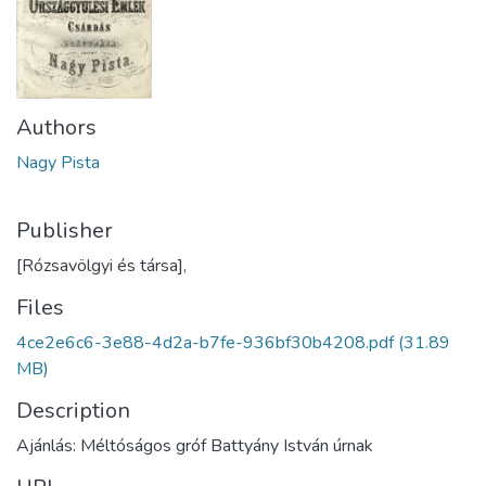
Authors
Nagy Pista
Publisher
[Rózsavölgyi és társa],
Files
4ce2e6c6-3e88-4d2a-b7fe-936bf30b4208.pdf
(31.89
MB)
Description
Ajánlás: Méltóságos gróf Battyány István úrnak