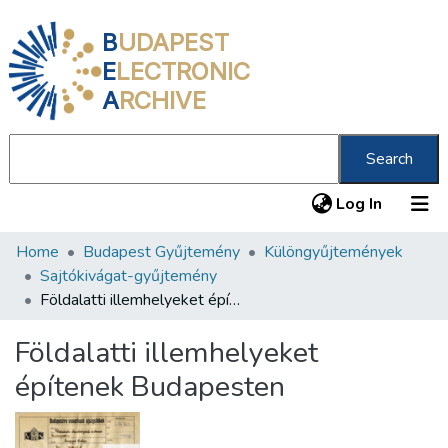
B
UDAPEST
E
LECTRONIC
A
RCHIVE
Search
(current
Log In
Home
Budapest Gyűjtemény
Különgyűjtemények
Communities & Collections
Sajtókivágat-gyűjtemény
All of DSpace
Földalatti illemhelyeket építenek Budapesten
Statistics
Földalatti illemhelyeket
About us
építenek Budapesten