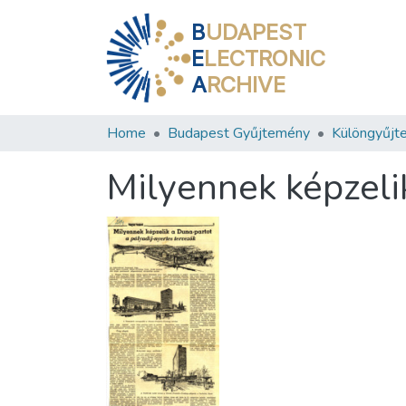
B
UDAPEST
E
LECTRONIC
A
RCHIVE
Home
Budapest Gyűjtemény
Különgyűjt
Milyennek képzeli