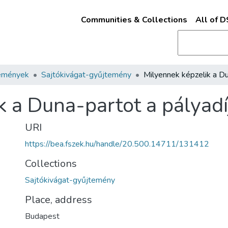
Communities & Collections
All of 
emények
Sajtókivágat-gyűjtemény
k a Duna-partot a pályadí
URI
https://bea.fszek.hu/handle/20.500.14711/131412
Collections
Sajtókivágat-gyűjtemény
Place, address
Budapest