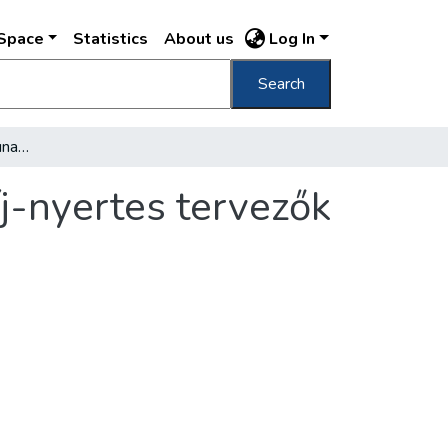
DSpace
Statistics
About us
Log In
Search
Milyennek képzelik a Duna-partot a pályadíj-nyertes tervezők
j-nyertes tervezők