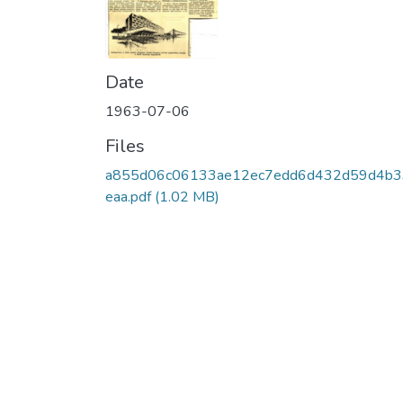
Date
1963-07-06
Files
a855d06c06133ae12ec7edd6d432d59d4b
eaa.pdf
(1.02 MB)