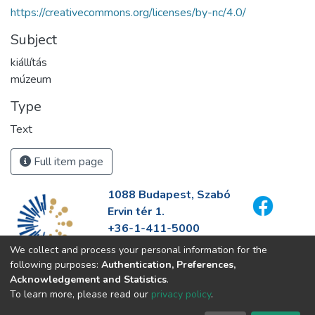
https://creativecommons.org/licenses/by-nc/4.0/
Subject
kiállítás
múzeum
Type
Text
Full item page
1088 Budapest, Szabó
Ervin tér 1.
+36-1-411-5000
info@fszek.hu
We collect and process your personal information for the
https://fszek.hu
following purposes:
Authentication, Preferences,
Acknowledgement and Statistics
.
To learn more, please read our
privacy policy
.