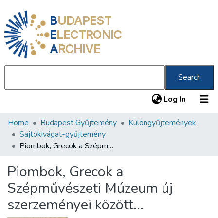
B
UDAPEST
E
LECTRONIC
A
RCHIVE
Search
(current
Log In
Home
Budapest Gyűjtemény
Különgyűjtemények
Communities & Collections
Sajtókivágat-gyűjtemény
All of DSpace
Piombok, Grecok a Szépművészeti Múzeum új szerzeményei között…
Statistics
Piombok, Grecok a
About us
Szépművészeti Múzeum új
szerzeményei között…