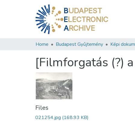
B
UDAPEST
E
LECTRONIC
A
RCHIVE
Home
Budapest Gyűjtemény
Képi doku
[Filmforgatás (?) 
Files
021254.jpg
(168.93 KB)