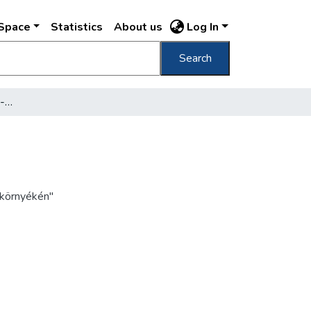
DSpace
Statistics
About us
Log In
Search
[Filmforgatás (?) a Gellért-hegy oldalában]
 környékén"