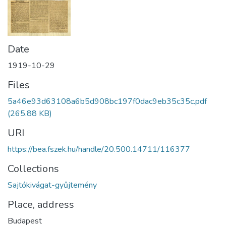
Date
1919-10-29
Files
5a46e93d63108a6b5d908bc197f0dac9eb35c35c.pdf
(265.88 KB)
URI
https://bea.fszek.hu/handle/20.500.14711/116377
Collections
Sajtókivágat-gyűjtemény
Place, address
Budapest