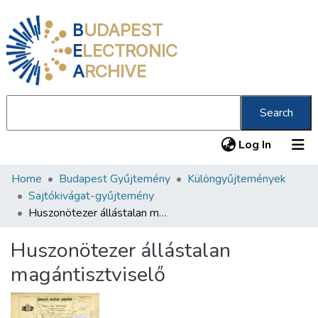
B
UDAPEST
E
LECTRONIC
A
RCHIVE
Search
(current
Log In
Home
Budapest Gyűjtemény
Különgyűjtemények
Communities & Collections
Sajtókivágat-gyűjtemény
All of DSpace
Huszonötezer állástalan magántisztviselő
Statistics
Huszonötezer állástalan
About us
magántisztviselő