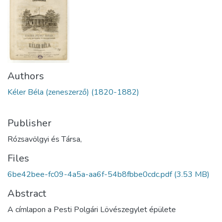
Authors
Kéler Béla (zeneszerző) (1820-1882)
Publisher
Rózsavölgyi és Társa,
Files
6be42bee-fc09-4a5a-aa6f-54b8fbbe0cdc.pdf
(3.53 MB)
Abstract
A címlapon a Pesti Polgári Lövészegylet épülete