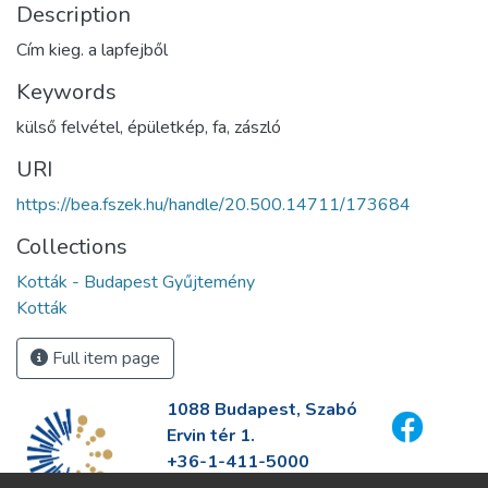
Description
Cím kieg. a lapfejből
Keywords
külső felvétel
,
épületkép
,
fa
,
zászló
URI
https://bea.fszek.hu/handle/20.500.14711/173684
Collections
Kották - Budapest Gyűjtemény
Kották
Full item page
1088 Budapest, Szabó
Ervin tér 1.
+36-1-411-5000