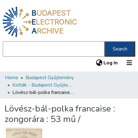
B
UDAPEST
E
LECTRONIC
A
RCHIVE
Search
(current
Log In
Home
Budapest Gyűjtemény
Communities & Collections
Kották - Budapest Gyűjtemény
All of DSpace
Lövész-bál-polka francaise : zongorára : 53 mű /
Statistics
Lövész-bál-polka francaise :
About us
zongorára : 53 mű /