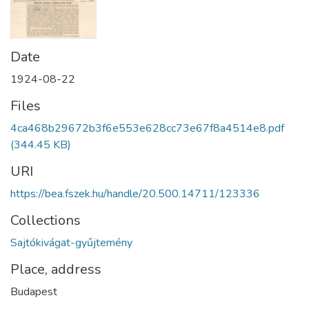
Date
1924-08-22
Files
4ca468b29672b3f6e553e628cc73e67f8a4514e8.pdf
(344.45 KB)
URI
https://bea.fszek.hu/handle/20.500.14711/123336
Collections
Sajtókivágat-gyűjtemény
Place, address
Budapest