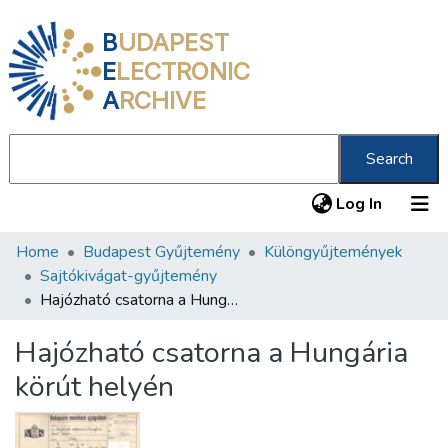
B
UDAPEST
E
LECTRONIC
A
RCHIVE
Search
(current
Log In
Home
Budapest Gyűjtemény
Különgyűjtemények
Communities & Collections
Sajtókivágat-gyűjtemény
All of DSpace
Hajózható csatorna a Hungária körút helyén
Statistics
Hajózható csatorna a Hungária
About us
körút helyén