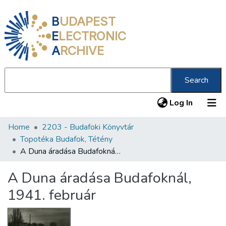
B
UDAPEST
E
LECTRONIC
A
RCHIVE
Search
(current
Log In
Home
2203 - Budafoki Könyvtár
Communities & Collections
Topotéka Budafok, Tétény
All of DSpace
A Duna áradása Budafoknál, 1941. február
Statistics
A Duna áradása Budafoknál,
About us
1941. február