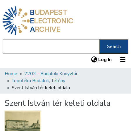
B
UDAPEST
E
LECTRONIC
A
RCHIVE
Search
(current
Log In
Home
2203 - Budafoki Könyvtár
Communities & Collections
Topotéka Budafok, Tétény
All of DSpace
Szent István tér keleti oldala
Statistics
Szent István tér keleti oldala
About us