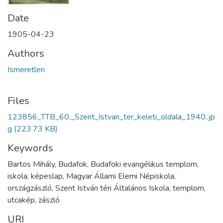
Date
1905-04-23
Authors
Ismeretlen
Files
123856_TTB_60._Szent_Istvan_ter_keleti_oldala_1940..jp
g
(223.73 KB)
Keywords
Bartos Mihály, Budafok, Budafoki evangélikus templom,
iskola, képeslap, Magyar Állami Elemi Népiskola,
országzászló, Szent István téri Általános Iskola, templom,
utcakép, zászló
URI