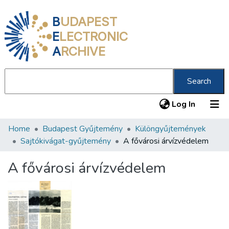
B
UDAPEST
E
LECTRONIC
A
RCHIVE
Search
(current
Log In
Home
Budapest Gyűjtemény
Különgyűjtemények
Communities & Collections
Sajtókivágat-gyűjtemény
A fővárosi árvízvédelem
All of DSpace
A fővárosi árvízvédelem
Statistics
About us