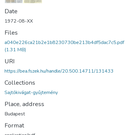
Date
1972-08-XX
Files
a040e226ca21b2e1b8230730be213b4df5dac7c5.pdf
(1.31 MB)
URI
https://bea.fszek.hu/handle/20.500.14711/131433
Collections
Sajtókivágat-gyűjtemény
Place, address
Budapest
Format