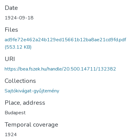
Date
1924-09-18
Files
ad9fe72e462a24b129ed15661b12ba8ae21cd9fd.pdf
(553.12 KB)
URI
https://bea.fszek.hu/handle/20.500.14711/132382
Collections
Sajtókivágat-gyűjtemény
Place, address
Budapest
Temporal coverage
1924