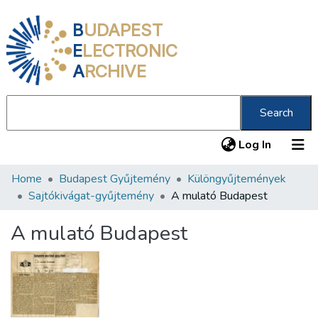
B
UDAPEST
E
LECTRONIC
A
RCHIVE
Search
(current
Log In
Home
Budapest Gyűjtemény
Különgyűjtemények
Communities & Collections
Sajtókivágat-gyűjtemény
A mulató Budapest
All of DSpace
A mulató Budapest
Statistics
About us