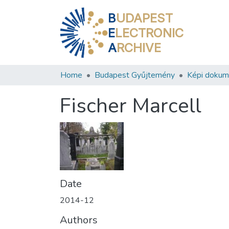
B
UDAPEST
E
LECTRONIC
A
RCHIVE
Home
Budapest Gyűjtemény
Képi doku
Fischer Marcell
Date
2014-12
Authors