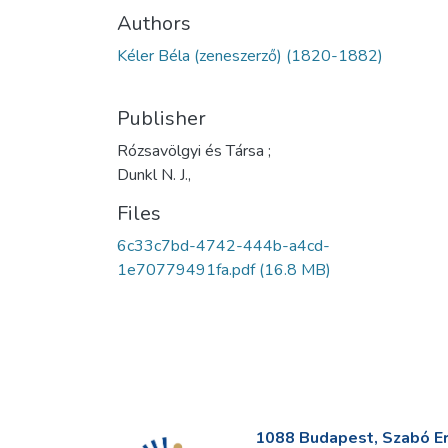
Authors
Kéler Béla (zeneszerző) (1820-1882)
Publisher
Rózsavölgyi és Társa ;
Dunkl N. J.,
Files
6c33c7bd-4742-444b-a4cd-
1e70779491fa.pdf
(16.8 MB)
1088 Budapest, Szabó Erv