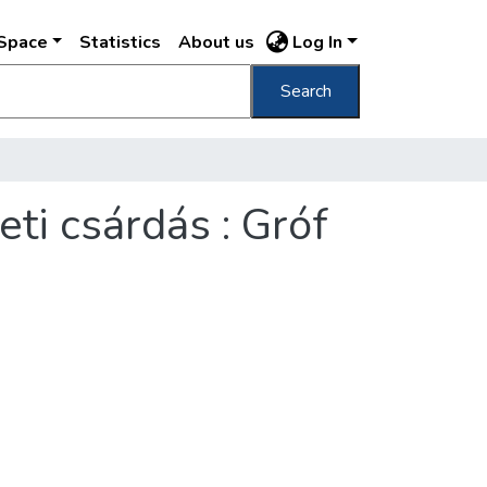
DSpace
Statistics
About us
Log In
Search
ti csárdás : Gróf