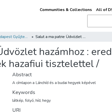
Communities & Collections
All of 
Kották - Budapest Gyűjtemény
Salut a ma patrie Üdvözlet hazámhoz : eredeti csárdás : Gróf Széchényi Ödönnek hazafiui tisztelettel /
Üdvözlet hazámhoz : erede
hazafiui tisztelettel /
Abstract
A címlapon a Lánchíd és a budai hegyek képével
Keywords
látkép
,
folyó
,
híd
,
hegy
URI