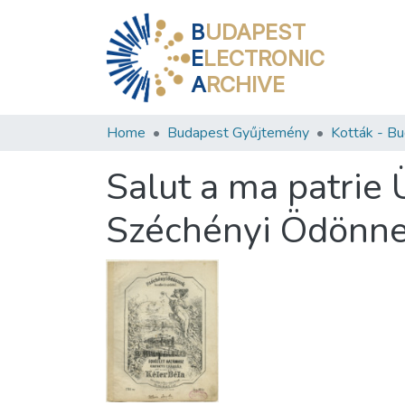
B
UDAPEST
E
LECTRONIC
A
RCHIVE
Home
Budapest Gyűjtemény
Salut a ma patrie 
Széchényi Ödönnek 