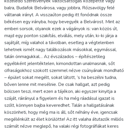
közeledő szerelvények váltócsattogás közepette vagy
balra, Budafok Belvárosa, vagy jobbra, Rózsavölgy felé
váltanak irányt. A visszaúton pedig itt fonódnak össze
békésen egy irányba, hogy bevegyék a Belvárost. Mint az
emberi sorsok, olyanok ezek a vágányok is: van közös út,
majd egy ponton szakítás, elválás, mely után, ki-ki járja a
sajátját, míg valahol a távolban, esetleg a végtelenben
lehetnek ismét nagy találkozások másokkal, egymással,
talán önmagukkal… Az évszázados – építészetileg
egyébként jelentéktelen, kimondottan unalmasnak, sőt
cifraságokhoz szokott szemmel nézve csúnyának mondható
– épület sokat megélt, sokat látott, ’s ha beszélni tudna,
bőven lenne mit mesélnie. De csak hallgat, azt pedig
bölcsen teszi, mert ezen a tájékon, aki egyszer kinyitja a
száját, ráirányul a figyelem és ha még ráadásul igazat is
szólt, könnyen bajba keveredhet. Talán a hallgatásának
köszönheti, hogy még ma is áll, sőt néhány éve, igencsak
megélénkült az élet körülötte! Az itt valaha átutazók milliós
számát nézve meglepő, ha valaki régi fotográfiákat keres