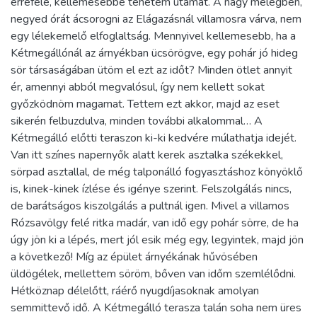
errefelé, kellemesebbé tehetem utamat. A nagy melegben,
negyed órát ácsorogni az Elágazásnál villamosra várva, nem
egy lélekemelő elfoglaltság. Mennyivel kellemesebb, ha a
Kétmegállónál az árnyékban ücsörögve, egy pohár jó hideg
sör társaságában ütöm el ezt az időt? Minden ötlet annyit
ér, amennyi abból megvalósul, így nem kellett sokat
győzködnöm magamat. Tettem ezt akkor, majd az eset
sikerén felbuzdulva, minden további alkalommal… A
Kétmegálló előtti teraszon ki-ki kedvére múlathatja idejét.
Van itt színes napernyők alatt kerek asztalka székekkel,
sörpad asztallal, de még talponálló fogyasztáshoz könyöklő
is, kinek-kinek ízlése és igénye szerint. Felszolgálás nincs,
de barátságos kiszolgálás a pultnál igen. Mivel a villamos
Rózsavölgy felé ritka madár, van idő egy pohár sörre, de ha
úgy jön ki a lépés, mert jól esik még egy, legyintek, majd jön
a következő! Míg az épület árnyékának hűvösében
üldögélek, mellettem söröm, bőven van időm szemlélődni.
Hétköznap délelőtt, ráérő nyugdíjasoknak amolyan
semmittevő idő. A Kétmegálló terasza talán soha nem üres