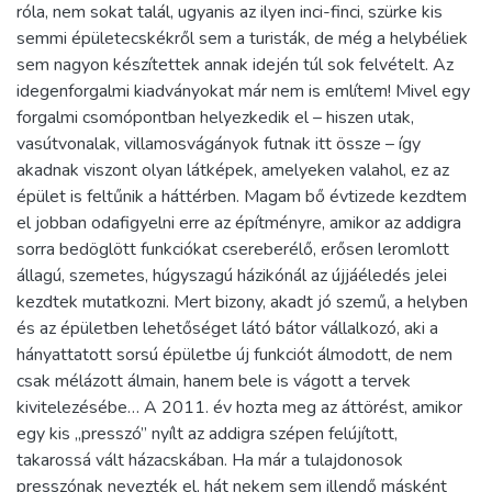
róla, nem sokat talál, ugyanis az ilyen inci-finci, szürke kis
semmi épületecskékről sem a turisták, de még a helybéliek
sem nagyon készítettek annak idején túl sok felvételt. Az
idegenforgalmi kiadványokat már nem is említem! Mivel egy
forgalmi csomópontban helyezkedik el – hiszen utak,
vasútvonalak, villamosvágányok futnak itt össze – így
akadnak viszont olyan látképek, amelyeken valahol, ez az
épület is feltűnik a háttérben. Magam bő évtizede kezdtem
el jobban odafigyelni erre az építményre, amikor az addigra
sorra bedöglött funkciókat csereberélő, erősen leromlott
állagú, szemetes, húgyszagú házikónál az újjáéledés jelei
kezdtek mutatkozni. Mert bizony, akadt jó szemű, a helyben
és az épületben lehetőséget látó bátor vállalkozó, aki a
hányattatott sorsú épületbe új funkciót álmodott, de nem
csak mélázott álmain, hanem bele is vágott a tervek
kivitelezésébe… A 2011. év hozta meg az áttörést, amikor
egy kis „presszó” nyílt az addigra szépen felújított,
takarossá vált házacskában. Ha már a tulajdonosok
presszónak nevezték el, hát nekem sem illendő másként