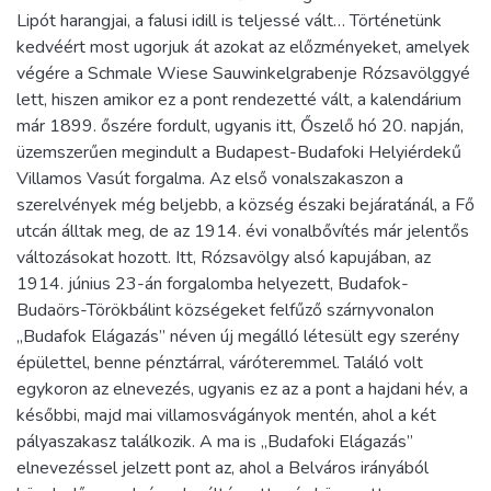
Lipót harangjai, a falusi idill is teljessé vált… Történetünk
kedvéért most ugorjuk át azokat az előzményeket, amelyek
végére a Schmale Wiese Sauwinkelgrabenje Rózsavölggyé
lett, hiszen amikor ez a pont rendezetté vált, a kalendárium
már 1899. őszére fordult, ugyanis itt, Őszelő hó 20. napján,
üzemszerűen megindult a Budapest-Budafoki Helyiérdekű
Villamos Vasút forgalma. Az első vonalszakaszon a
szerelvények még beljebb, a község északi bejáratánál, a Fő
utcán álltak meg, de az 1914. évi vonalbővítés már jelentős
változásokat hozott. Itt, Rózsavölgy alsó kapujában, az
1914. június 23-án forgalomba helyezett, Budafok-
Budaörs-Törökbálint községeket felfűző szárnyvonalon
„Budafok Elágazás” néven új megálló létesült egy szerény
épülettel, benne pénztárral, váróteremmel. Találó volt
egykoron az elnevezés, ugyanis ez az a pont a hajdani hév, a
későbbi, majd mai villamosvágányok mentén, ahol a két
pályaszakasz találkozik. A ma is „Budafoki Elágazás”
elnevezéssel jelzett pont az, ahol a Belváros irányából