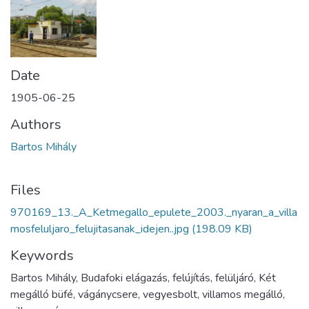
Date
1905-06-25
Authors
Bartos Mihály
Files
970169_13._A_Ketmegallo_epulete_2003._nyaran_a_villa
mosfeluljaro_felujitasanak_idejen..jpg
(198.09 KB)
Keywords
Bartos Mihály, Budafoki elágazás, felújítás, felüljáró, Két
megálló büfé, vágánycsere, vegyesbolt, villamos megálló,