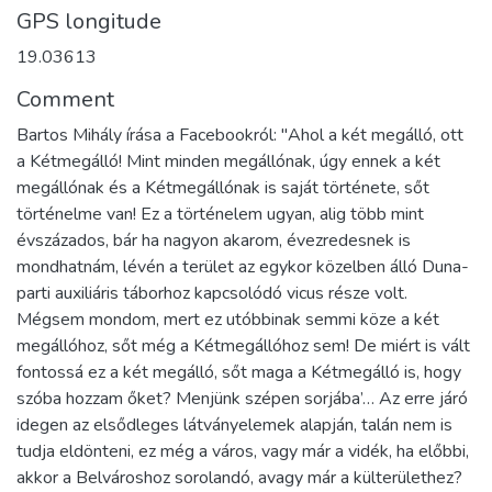
GPS longitude
19.03613
Comment
Bartos Mihály írása a Facebookról: "Ahol a két megálló, ott
a Kétmegálló! Mint minden megállónak, úgy ennek a két
megállónak és a Kétmegállónak is saját története, sőt
történelme van! Ez a történelem ugyan, alig több mint
évszázados, bár ha nagyon akarom, évezredesnek is
mondhatnám, lévén a terület az egykor közelben álló Duna-
parti auxiliáris táborhoz kapcsolódó vicus része volt.
Mégsem mondom, mert ez utóbbinak semmi köze a két
megállóhoz, sőt még a Kétmegállóhoz sem! De miért is vált
fontossá ez a két megálló, sőt maga a Kétmegálló is, hogy
szóba hozzam őket? Menjünk szépen sorjába’… Az erre járó
idegen az elsődleges látványelemek alapján, talán nem is
tudja eldönteni, ez még a város, vagy már a vidék, ha előbbi,
akkor a Belvároshoz sorolandó, avagy már a külterülethez?