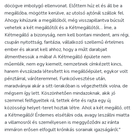
döcögve imbolygó ellenvonat. Előttem húz el és áll be a
megállóba, mögötte kerülve, az utolsó ajtónál szállok fel.
Ahogy kihúzunk a megállóból, még visszapillantva búcsút
vehetek a két megállótól és a Kétmegállótól… Íme, a
Kétmegálló a bizonyság, nem kell bontani mindent, ami régi,
csupán nyitottság, fantázia, vállalkozó szellemű értelmes
ember és akarat kell ahhoz, hogy a múlt darabjait
átmenthessük a mába! A Kétmegálló épülete nem
műemlék, nem egy kiemelt, nemzetinek címkézett kincs,
hanem évszázada létesített kis megállóépület, egykor volt
pénztárral, váróteremmel. Funkcióvesztése után,
maradványai akár a sitt-lerakóban is végezhették volna, de
mégsem így lett. Köszönhetően mindazoknak, akik jó
szemmel felfigyeltek rá, tettek érte és rajta egy új
közösségi helyet-teret hoztak létre. Ahol a két megálló, ott
a Kétmegálló! Érdemes elsétálni oda, avagy leszállni miatta
a villamosról és személyesen is meggyőződni az iránta
immáron erősen elfogult krónikás sorainak igazságáról."