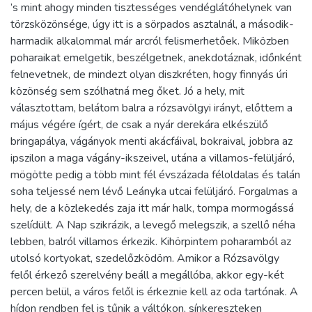
’s mint ahogy minden tisztességes vendéglátóhelynek van
törzsközönsége, úgy itt is a sörpados asztalnál, a második-
harmadik alkalommal már arcról felismerhetőek. Miközben
poharaikat emelgetik, beszélgetnek, anekdotáznak, időnként
felnevetnek, de mindezt olyan diszkréten, hogy finnyás úri
közönség sem szólhatná meg őket. Jó a hely, mit
választottam, belátom balra a rózsavölgyi irányt, előttem a
május végére ígért, de csak a nyár derekára elkészülő
bringapálya, vágányok menti akácfáival, bokraival, jobbra az
ipszilon a maga vágány-ikszeivel, utána a villamos-felüljáró,
mögötte pedig a több mint fél évszázada féloldalas és talán
soha teljessé nem lévő Leányka utcai felüljáró. Forgalmas a
hely, de a közlekedés zaja itt már halk, tompa mormogássá
szelídült. A Nap szikrázik, a levegő melegszik, a szellő néha
lebben, balról villamos érkezik. Kihörpintem poharamból az
utolsó kortyokat, szedelőzködöm. Amikor a Rózsavölgy
felől érkező szerelvény beáll a megállóba, akkor egy-két
percen belül, a város felől is érkeznie kell az oda tartónak. A
hídon rendben fel is tűnik a váltókon, sínkereszteken