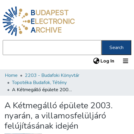
B
UDAPEST
E
LECTRONIC
A
RCHIVE
Search
(current
Log In
Home
2203 - Budafoki Könyvtár
Communities & Collections
Topotéka Budafok, Tétény
All of DSpace
A Kétmegálló épülete 2003. nyarán, a villamosfelüljáró felújításának idején
Statistics
A Kétmegálló épülete 2003.
About us
nyarán, a villamosfelüljáró
felújításának idején