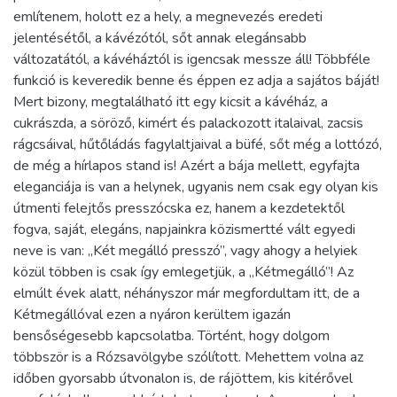
említenem, holott ez a hely, a megnevezés eredeti
jelentésétől, a kávézótól, sőt annak elegánsabb
változatától, a kávéháztól is igencsak messze áll! Többféle
funkció is keveredik benne és éppen ez adja a sajátos báját!
Mert bizony, megtalálható itt egy kicsit a kávéház, a
cukrászda, a söröző, kimért és palackozott italaival, zacsis
rágcsáival, hűtőládás fagylaltjaival a büfé, sőt még a lottózó,
de még a hírlapos stand is! Azért a bája mellett, egyfajta
eleganciája is van a helynek, ugyanis nem csak egy olyan kis
útmenti felejtős presszócska ez, hanem a kezdetektől
fogva, saját, elegáns, napjainkra közismertté vált egyedi
neve is van: „Két megálló presszó”, vagy ahogy a helyiek
közül többen is csak így emlegetjük, a „Kétmegálló”! Az
elmúlt évek alatt, néhányszor már megfordultam itt, de a
Kétmegállóval ezen a nyáron kerültem igazán
bensőségesebb kapcsolatba. Történt, hogy dolgom
többször is a Rózsavölgybe szólított. Mehettem volna az
időben gyorsabb útvonalon is, de rájöttem, kis kitérővel