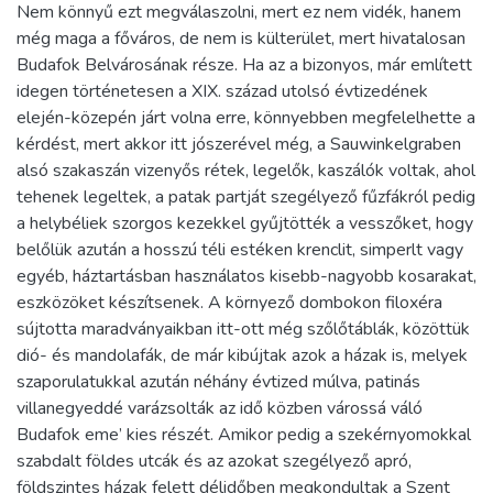
Nem könnyű ezt megválaszolni, mert ez nem vidék, hanem
még maga a főváros, de nem is külterület, mert hivatalosan
Budafok Belvárosának része. Ha az a bizonyos, már említett
idegen történetesen a XIX. század utolsó évtizedének
elején-közepén járt volna erre, könnyebben megfelelhette a
kérdést, mert akkor itt jószerével még, a Sauwinkelgraben
alsó szakaszán vizenyős rétek, legelők, kaszálók voltak, ahol
tehenek legeltek, a patak partját szegélyező fűzfákról pedig
a helybéliek szorgos kezekkel gyűjtötték a vesszőket, hogy
belőlük azután a hosszú téli estéken krenclit, simperlt vagy
egyéb, háztartásban használatos kisebb-nagyobb kosarakat,
eszközöket készítsenek. A környező dombokon filoxéra
sújtotta maradványaikban itt-ott még szőlőtáblák, közöttük
dió- és mandolafák, de már kibújtak azok a házak is, melyek
szaporulatukkal azután néhány évtized múlva, patinás
villanegyeddé varázsolták az idő közben várossá váló
Budafok eme’ kies részét. Amikor pedig a szekérnyomokkal
szabdalt földes utcák és az azokat szegélyező apró,
földszintes házak felett délidőben megkondultak a Szent