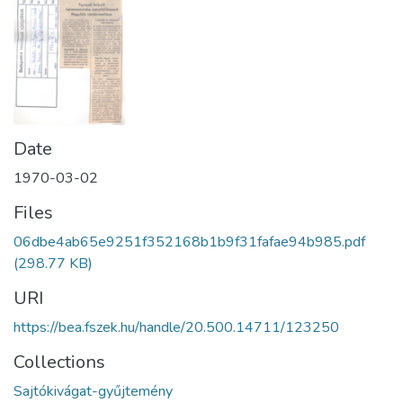
Date
1970-03-02
Files
06dbe4ab65e9251f352168b1b9f31fafae94b985.pdf
(298.77 KB)
URI
https://bea.fszek.hu/handle/20.500.14711/123250
Collections
Sajtókivágat-gyűjtemény