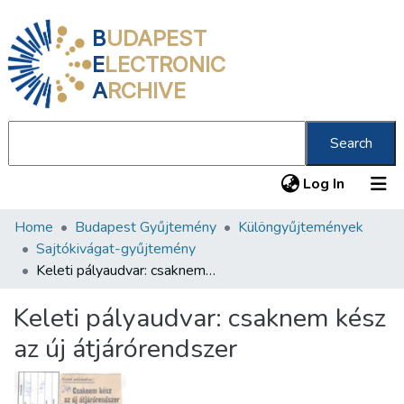
B
UDAPEST
E
LECTRONIC
A
RCHIVE
Search
(current
Log In
Home
Budapest Gyűjtemény
Különgyűjtemények
Communities & Collections
Sajtókivágat-gyűjtemény
All of DSpace
Keleti pályaudvar: csaknem kész az új átjárórendszer
Statistics
Keleti pályaudvar: csaknem kész
About us
az új átjárórendszer