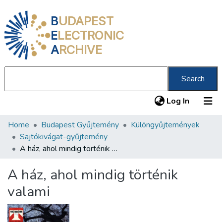
B
UDAPEST
E
LECTRONIC
A
RCHIVE
Search
(current
Log In
Home
Budapest Gyűjtemény
Különgyűjtemények
Communities & Collections
Sajtókivágat-gyűjtemény
All of DSpace
A ház, ahol mindig történik valami
Statistics
A ház, ahol mindig történik
About us
valami