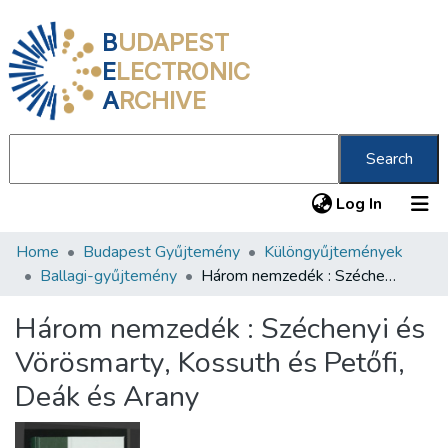
B
UDAPEST
E
LECTRONIC
A
RCHIVE
Search
(current
Log In
Home
Budapest Gyűjtemény
Különgyűjtemények
Communities & Collections
Ballagi-gyűjtemény
Három nemzedék : Széchenyi és Vörösmarty, Kossuth és Petőfi, Deák és Arany
All of DSpace
Három nemzedék : Széchenyi és
Statistics
Vörösmarty, Kossuth és Petőfi,
About us
Deák és Arany