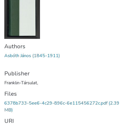
Authors
Asbóth János (1845-1911)
Publisher
Franklin-Társulat,
Files
6378b733-5ee6-4c29-896c-6e115456272c.pdf
(2.39
MB)
URI