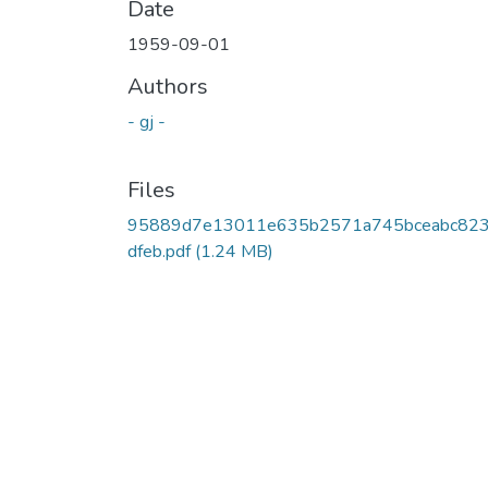
Date
1959-09-01
Authors
- gj -
Files
95889d7e13011e635b2571a745bceabc82
dfeb.pdf
(1.24 MB)