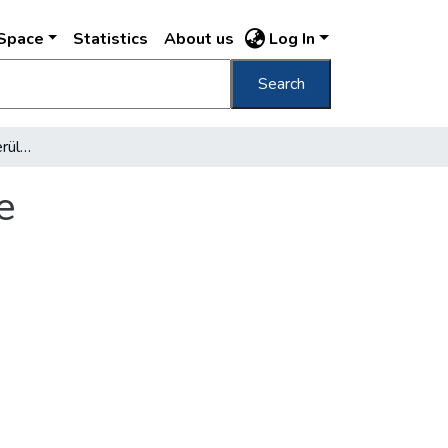
DSpace
Statistics
About us
Log In
Search
Napirenden : A peremkerületek közlekedése
e