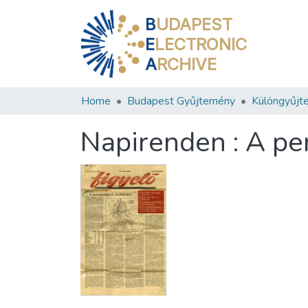
B
UDAPEST
E
LECTRONIC
A
RCHIVE
Home
Budapest Gyűjtemény
Különgyűjt
Napirenden : A pe