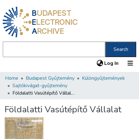
B
UDAPEST
E
LECTRONIC
A
RCHIVE
Search
(current
Log In
Home
Budapest Gyűjtemény
Különgyűjtemények
Communities & Collections
Sajtókivágat-gyűjtemény
All of DSpace
Földalatti Vasútépítő Vállalat
Statistics
Földalatti Vasútépítő Vállalat
About us