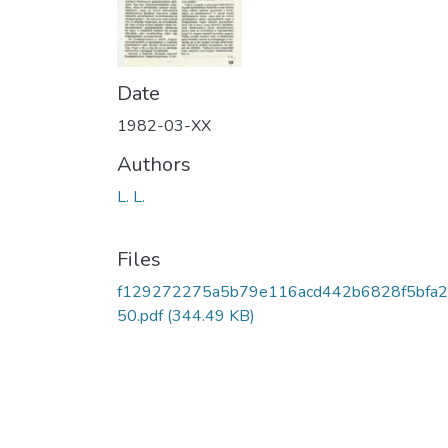
Date
1982-03-XX
Authors
L. L.
Files
f129272275a5b79e116acd442b6828f5bfa
50.pdf
(344.49 KB)