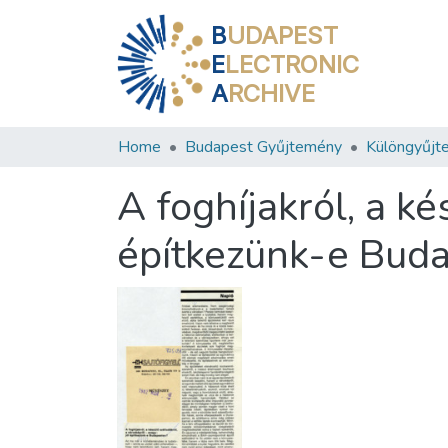
B
UDAPEST
E
LECTRONIC
A
RCHIVE
Home
Budapest Gyűjtemény
Különgyűjt
A foghíjakról, a ké
építkezünk-e Bud