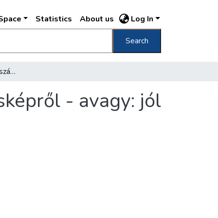
DSpace
Statistics
About us
Log In
Search
A foghíjakról, a készülő szállodákról, a városképről - avagy: jól építkezünk-e Budapesten?
sképről - avagy: jól