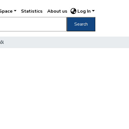
DSpace
Statistics
About us
Log In
Search
ől