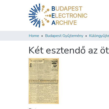
B
UDAPEST
E
LECTRONIC
A
RCHIVE
Home
Budapest Gyűjtemény
Különgyűjt
Két esztendő az ö