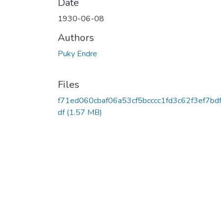
Date
1930-06-08
Authors
Puky Endre
Files
f71ed060cbaf06a53cf5bcccc1fd3c62f3ef7bdf
df
(1.57 MB)