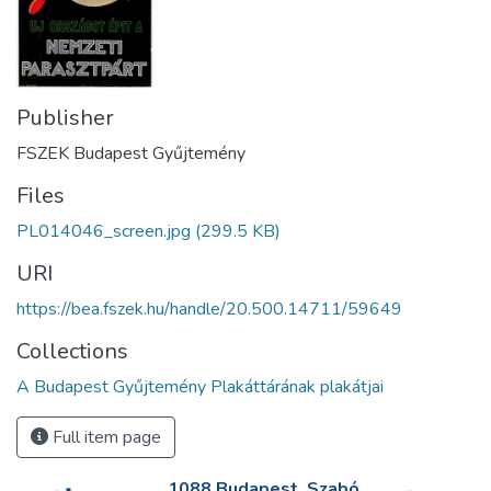
Publisher
FSZEK Budapest Gyűjtemény
Files
PL014046_screen.jpg
(299.5 KB)
URI
https://bea.fszek.hu/handle/20.500.14711/59649
Collections
A Budapest Gyűjtemény Plakáttárának plakátjai
Full item page
1088 Budapest, Szabó