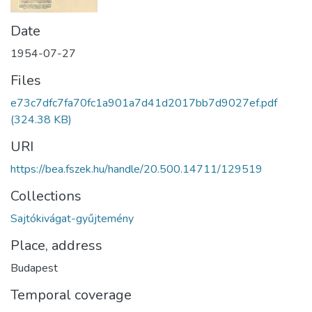
Date
1954-07-27
Files
e73c7dfc7fa70fc1a901a7d41d2017bb7d9027ef.pdf
(324.38 KB)
URI
https://bea.fszek.hu/handle/20.500.14711/129519
Collections
Sajtókivágat-gyűjtemény
Place, address
Budapest
Temporal coverage