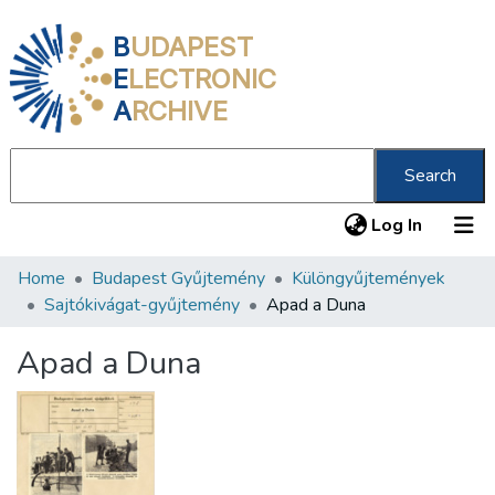
B
UDAPEST
E
LECTRONIC
A
RCHIVE
Search
(current
Log In
Home
Budapest Gyűjtemény
Különgyűjtemények
Communities & Collections
Sajtókivágat-gyűjtemény
Apad a Duna
All of DSpace
Apad a Duna
Statistics
About us