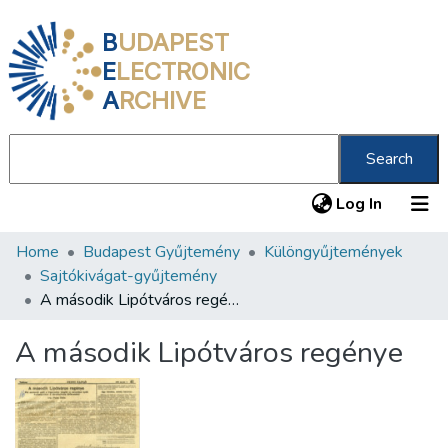
B
UDAPEST
E
LECTRONIC
A
RCHIVE
Search
(current
Log In
Home
Budapest Gyűjtemény
Különgyűjtemények
Communities & Collections
Sajtókivágat-gyűjtemény
All of DSpace
A második Lipótváros regénye
Statistics
A második Lipótváros regénye
About us