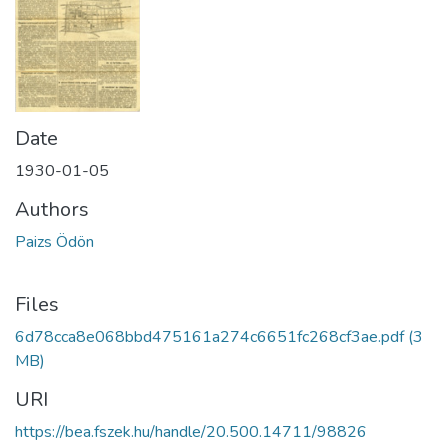
Date
1930-01-05
Authors
Paizs Ödön
Files
6d78cca8e068bbd475161a274c6651fc268cf3ae.pdf
(3
MB)
URI
https://bea.fszek.hu/handle/20.500.14711/98826