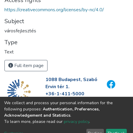
Access rights
https://creativecommons.org/licenses/by-nc/4.0/
Subject
városfejlesztés
Type
Text
Full item page
1088 Budapest, Szabó
Ervin tér 1.
+36-1-411-5000
info@fszek.hu
We collect and process your personal information for the
https://fszek.hu
following purposes:
Authentication, Preferences,
Acknowledgement and Statistics
.
To learn more, please read our
privacy policy
.