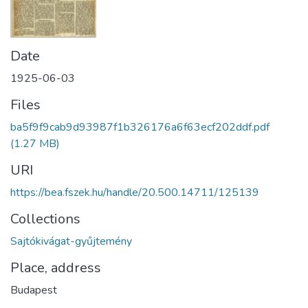
Date
1925-06-03
Files
ba5f9f9cab9d93987f1b326176a6f63ecf202ddf.pdf
(1.27 MB)
URI
https://bea.fszek.hu/handle/20.500.14711/125139
Collections
Sajtókivágat-gyűjtemény
Place, address
Budapest