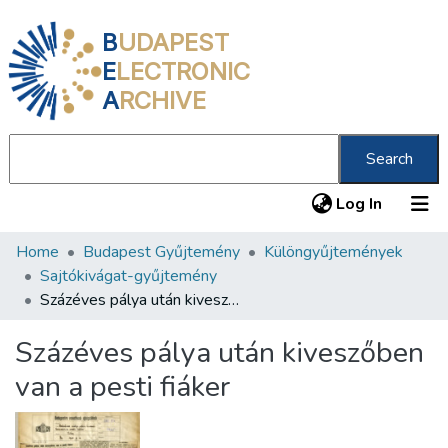
B
UDAPEST
E
LECTRONIC
A
RCHIVE
Search
(current
Log In
Home
Budapest Gyűjtemény
Különgyűjtemények
Communities & Collections
Sajtókivágat-gyűjtemény
All of DSpace
Százéves pálya után kiveszőben van a pesti fiáker
Statistics
Százéves pálya után kiveszőben
About us
van a pesti fiáker