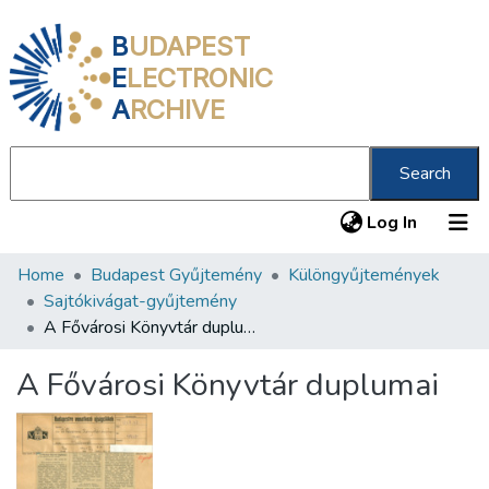
B
UDAPEST
E
LECTRONIC
A
RCHIVE
Search
(current
Log In
Home
Budapest Gyűjtemény
Különgyűjtemények
Communities & Collections
Sajtókivágat-gyűjtemény
All of DSpace
A Fővárosi Könyvtár duplumai
Statistics
A Fővárosi Könyvtár duplumai
About us