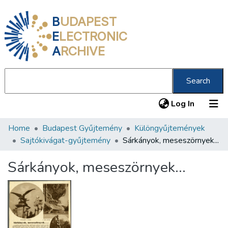
B
UDAPEST
E
LECTRONIC
A
RCHIVE
Search
(current
Log In
Home
Budapest Gyűjtemény
Különgyűjtemények
Communities & Collections
Sajtókivágat-gyűjtemény
Sárkányok, meseszörnyek...
All of DSpace
Sárkányok, meseszörnyek...
Statistics
About us