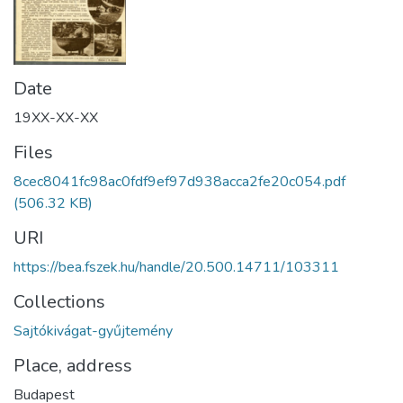
Date
19XX-XX-XX
Files
8cec8041fc98ac0fdf9ef97d938acca2fe20c054.pdf
(506.32 KB)
URI
https://bea.fszek.hu/handle/20.500.14711/103311
Collections
Sajtókivágat-gyűjtemény
Place, address
Budapest