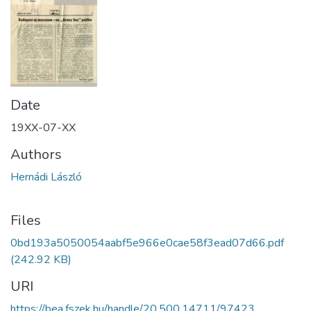
Date
19XX-07-XX
Authors
Hernádi László
Files
0bd193a5050054aabf5e966e0cae58f3ead07d66.pdf
(242.92 KB)
URI
https://bea.fszek.hu/handle/20.500.14711/97423