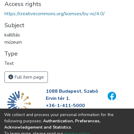
Access rights
https://creativecommons.org/licenses/by-nc/4.0/
Subject
kiállítás
múzeum
Type
Text
Full item page
1088 Budapest, Szabó
Ervin tér 1.
+36-1-411-5000
info@fszek.hu
We collect and process your personal information for the
https://fszek.hu
following purposes:
Authentication, Preferences,
Acknowledgement and Statistics
.
To learn more, please read our
privacy policy
.