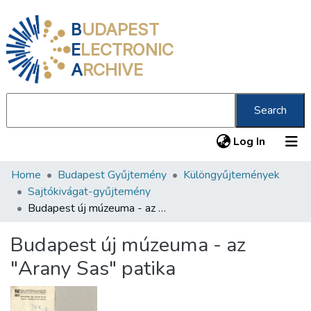
B
UDAPEST
E
LECTRONIC
A
RCHIVE
Search
(current
Log In
Home
Budapest Gyűjtemény
Különgyűjtemények
Communities & Collections
Sajtókivágat-gyűjtemény
All of DSpace
Budapest új múzeuma - az "Arany Sas" patika
Statistics
Budapest új múzeuma - az
About us
"Arany Sas" patika