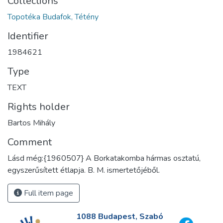
Collections
Topotéka Budafok, Tétény
Identifier
1984621
Type
TEXT
Rights holder
Bartos Mihály
Comment
Lásd még:{1960507} A Borkatakomba hármas osztatú,
egyszerűsített étlapja. B. M. ismertetőjéből.
Full item page
1088 Budapest, Szabó