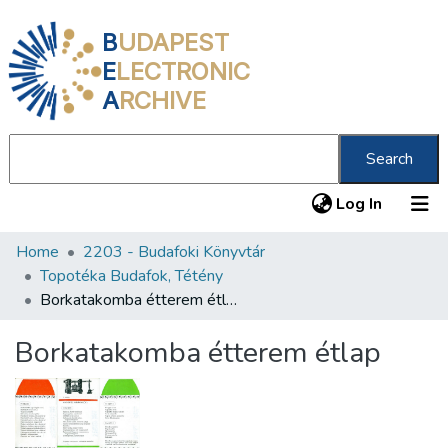
B
UDAPEST
E
LECTRONIC
A
RCHIVE
Search
(current
Log In
Home
2203 - Budafoki Könyvtár
Communities & Collections
Topotéka Budafok, Tétény
All of DSpace
Borkatakomba étterem étlap
Statistics
Borkatakomba étterem étlap
About us