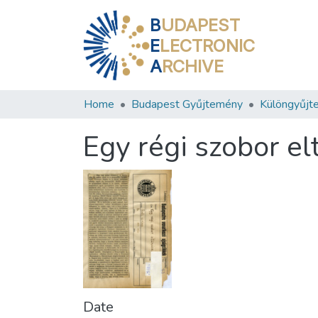
B
UDAPEST
E
LECTRONIC
A
RCHIVE
Home
Budapest Gyűjtemény
Különgyűjt
Egy régi szobor e
Date