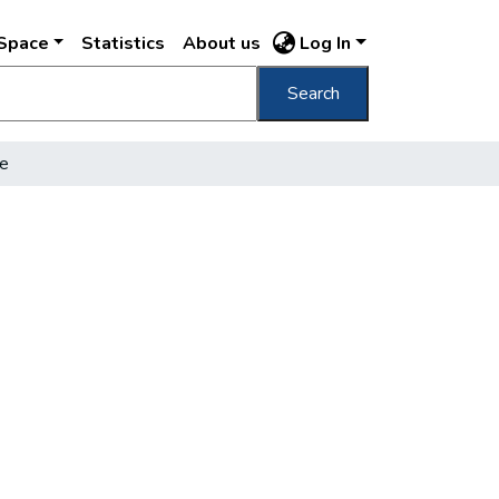
DSpace
Statistics
About us
Log In
Search
se