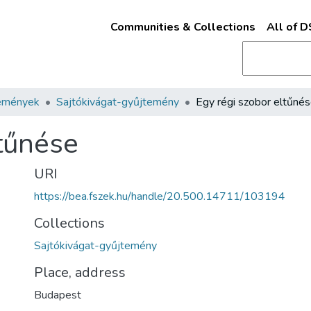
Communities & Collections
All of 
emények
Sajtókivágat-gyűjtemény
Egy régi szobor eltűné
ltűnése
URI
https://bea.fszek.hu/handle/20.500.14711/103194
Collections
Sajtókivágat-gyűjtemény
Place, address
Budapest