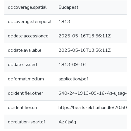
dc.coverage.spatial
Budapest
dc.coverage.temporal
1913
dc.date.accessioned
2025-05-16T13:56:11Z
dc.date.available
2025-05-16T13:56:11Z
dc.date.issued
1913-09-16
dc.format.medium
application/pdf
dc.identifier.other
640-24-1913-09-16-Az-ujsag-0
dc.identifier.uri
https://bea.fszek.hu/handle/20.5
dc.relation.ispartof
Az újság