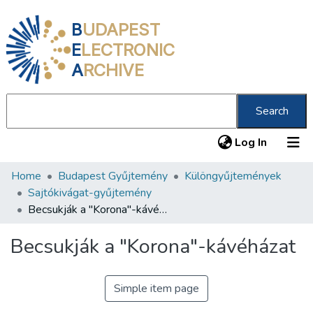
B
UDAPEST
E
LECTRONIC
A
RCHIVE
Search
(current
Log In
Home
Budapest Gyűjtemény
Különgyűjtemények
Communities & Collections
Sajtókivágat-gyűjtemény
All of DSpace
Becsukják a "Korona"-kávéházat
Statistics
Becsukják a "Korona"-kávéházat
About us
Simple item page