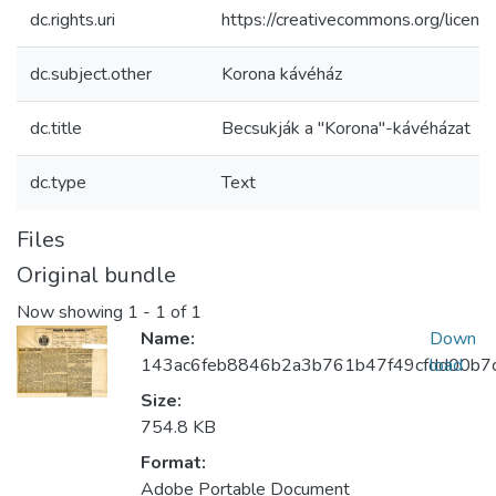
dc.rights.uri
https://creativecommons.org/licens
dc.subject.other
Korona kávéház
dc.title
Becsukják a "Korona"-kávéházat
dc.type
Text
Files
Original bundle
Now showing
1 - 1 of 1
Name:
Down
143ac6feb8846b2a3b761b47f49cfdd00b7c
load
Size:
754.8 KB
Format:
Adobe Portable Document