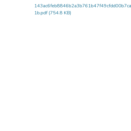
143ac6feb8846b2a3b761b47f49cfdd00b7c
1b.pdf
(754.8 KB)