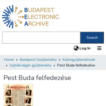
B
UDAPEST
E
LECTRONIC
A
RCHIVE
Search
(current
Log In
Home
Budapest Gyűjtemény
Különgyűjtemények
Communities & Collections
Sajtókivágat-gyűjtemény
Pest Buda felfedezése
All of DSpace
Pest Buda felfedezése
Statistics
About us