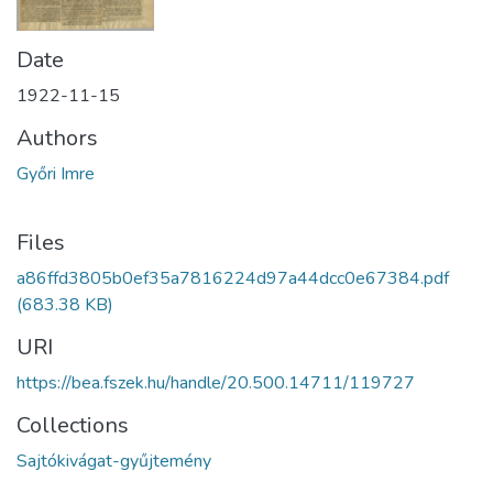
Date
1922-11-15
Authors
Győri Imre
Files
a86ffd3805b0ef35a7816224d97a44dcc0e67384.pdf
(683.38 KB)
URI
https://bea.fszek.hu/handle/20.500.14711/119727
Collections
Sajtókivágat-gyűjtemény