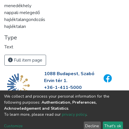
menedékhely
nappali melegedő
hajléktalangondozás
hajléktalan
Type
Text
Full item page
1088 Budapest, Szabó
Ervin tér 1.
+36-1-411-5000
info@fszek.hu
We collect and process your personal information for the
https://fszek.hu
following purposes:
Authentication, Preferences,
Acknowledgement and Statistics
.
To learn more, please read our
privacy policy
.
Customize
Decline
That's ok