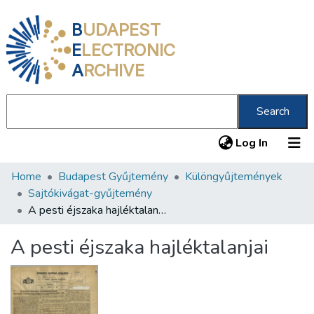
B
UDAPEST
E
LECTRONIC
A
RCHIVE
Search
(current
Log In
Home
Budapest Gyűjtemény
Különgyűjtemények
Communities & Collections
Sajtókivágat-gyűjtemény
All of DSpace
A pesti éjszaka hajléktalanjai
Statistics
A pesti éjszaka hajléktalanjai
About us