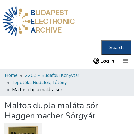
B
UDAPEST
E
LECTRONIC
A
RCHIVE
Search
(current
Log In
Home
2203 - Budafoki Könyvtár
Communities & Collections
Topotéka Budafok, Tétény
All of DSpace
Maltos dupla maláta sör -Haggenmacher Sörgyár
Statistics
Maltos dupla maláta sör -
About us
Haggenmacher Sörgyár