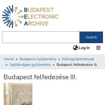
B
UDAPEST
E
LECTRONIC
A
RCHIVE
Search
(current
Log In
Home
Budapest Gyűjtemény
Különgyűjtemények
Communities & Collections
Sajtókivágat-gyűjtemény
Budapest felfedezése III.
All of DSpace
Budapest felfedezése III.
Statistics
About us