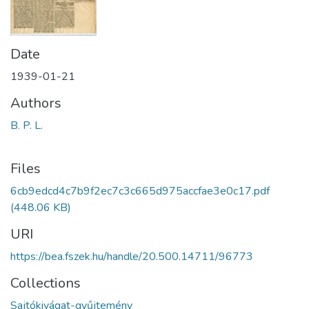
Date
1939-01-21
Authors
B. P. L.
Files
6cb9edcd4c7b9f2ec7c3c665d975accfae3e0c17.pdf
(448.06 KB)
URI
https://bea.fszek.hu/handle/20.500.14711/96773
Collections
Sajtókivágat-gyűjtemény