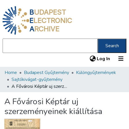
B
UDAPEST
E
LECTRONIC
A
RCHIVE
Search
(current
Log In
Home
Budapest Gyűjtemény
Különgyűjtemények
Communities & Collections
Sajtókivágat-gyűjtemény
All of DSpace
A Fővárosi Képtár uj szerzeményeinek kiállítása
Statistics
A Fővárosi Képtár uj
About us
szerzeményeinek kiállítása