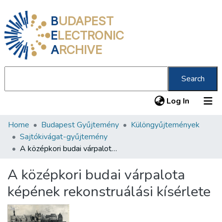
B
UDAPEST
E
LECTRONIC
A
RCHIVE
Search
(current
Log In
Home
Budapest Gyűjtemény
Különgyűjtemények
Communities & Collections
Sajtókivágat-gyűjtemény
All of DSpace
A középkori budai várpalota képének rekonstruálási kísérlete
Statistics
A középkori budai várpalota
About us
képének rekonstruálási kísérlete