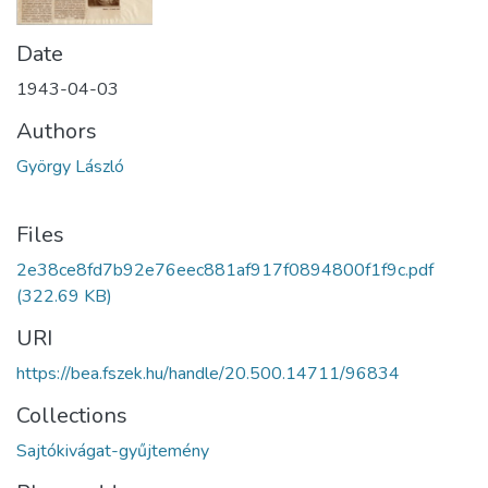
Date
1943-04-03
Authors
György László
Files
2e38ce8fd7b92e76eec881af917f0894800f1f9c.pdf
(322.69 KB)
URI
https://bea.fszek.hu/handle/20.500.14711/96834
Collections
Sajtókivágat-gyűjtemény