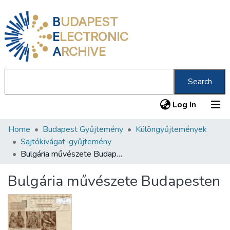
B
UDAPEST
E
LECTRONIC
A
RCHIVE
Search
(current
Log In
Home
Budapest Gyűjtemény
Különgyűjtemények
Communities & Collections
Sajtókivágat-gyűjtemény
All of DSpace
Bulgária művészete Budapesten
Statistics
Bulgária művészete Budapesten
About us