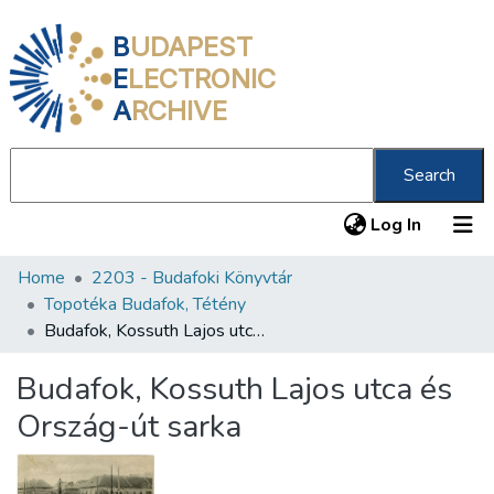
B
UDAPEST
E
LECTRONIC
A
RCHIVE
Search
(current
Log In
Home
2203 - Budafoki Könyvtár
Communities & Collections
Topotéka Budafok, Tétény
All of DSpace
Budafok, Kossuth Lajos utca és Ország-út sarka
Statistics
Budafok, Kossuth Lajos utca és
About us
Ország-út sarka