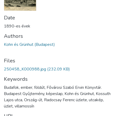
Date
1890-es évek
Authors
Kohn és Grünhut (Budapest)
Files
250458_K000988.jpg
(232.09 KB)
Keywords
Budafok, ember, földút, Fővárosi Szabó Ervin Könyvtár.
Budapest Gyűjtemény, képeslap, Kohn és Grünhut, Kossuth
Lajos utca, Ország-út, Radocsay Ferenc üzlete, utcakép,
üzlet, villamossín