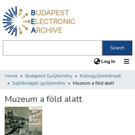
B
UDAPEST
E
LECTRONIC
A
RCHIVE
Search
(current
Log In
Home
Budapest Gyűjtemény
Különgyűjtemények
Communities & Collections
Sajtókivágat-gyűjtemény
Muzeum a föld alatt
All of DSpace
Muzeum a föld alatt
Statistics
About us