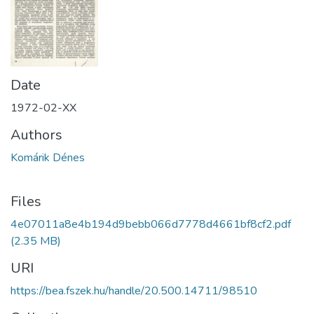
Date
1972-02-XX
Authors
Komárik Dénes
Files
4e07011a8e4b194d9bebb066d7778d4661bf8cf2.pdf
(2.35 MB)
URI
https://bea.fszek.hu/handle/20.500.14711/98510