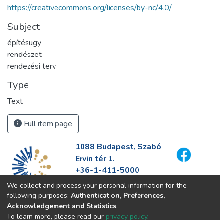
https://creativecommons.org/licenses/by-nc/4.0/
Subject
építésügy
rendészet
rendezési terv
Type
Text
Full item page
1088 Budapest, Szabó
Ervin tér 1.
+36-1-411-5000
info@fszek.hu
We collect and process your personal information for the
https://fszek.hu
following purposes:
Authentication, Preferences,
Acknowledgement and Statistics
.
To learn more, please read our
privacy policy
.