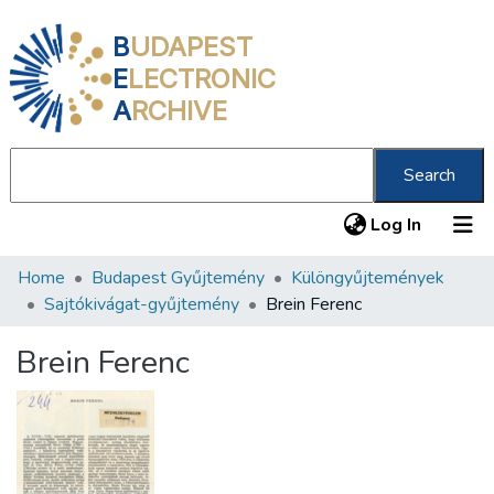
B
UDAPEST
E
LECTRONIC
A
RCHIVE
Search
(current
Log In
Home
Budapest Gyűjtemény
Különgyűjtemények
Communities & Collections
Sajtókivágat-gyűjtemény
Brein Ferenc
All of DSpace
Brein Ferenc
Statistics
About us