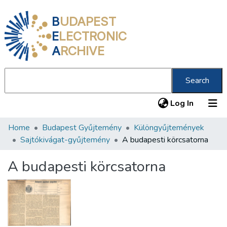
B
UDAPEST
E
LECTRONIC
A
RCHIVE
Search
(current
Log In
Home
Budapest Gyűjtemény
Különgyűjtemények
Communities & Collections
Sajtókivágat-gyűjtemény
A budapesti körcsatorna
All of DSpace
A budapesti körcsatorna
Statistics
About us