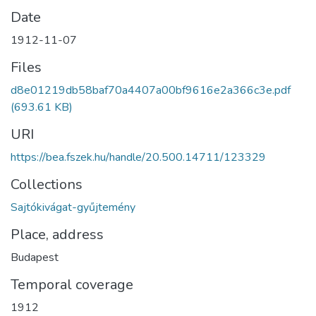
Date
1912-11-07
Files
d8e01219db58baf70a4407a00bf9616e2a366c3e.pdf
(693.61 KB)
URI
https://bea.fszek.hu/handle/20.500.14711/123329
Collections
Sajtókivágat-gyűjtemény
Place, address
Budapest
Temporal coverage
1912