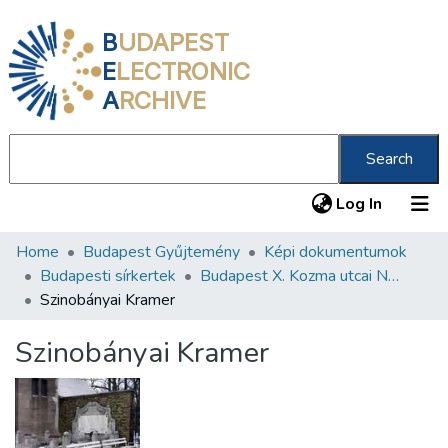
B
UDAPEST
E
LECTRONIC
A
RCHIVE
Search
(current
Log In
Home
Budapest Gyűjtemény
Képi dokumentumok
Communities & Collections
Budapesti sírkertek
Budapest X. Kozma utcai Neológ Zsidó Temető
All of DSpace
Szinobányai Kramer
Statistics
Szinobányai Kramer
About us