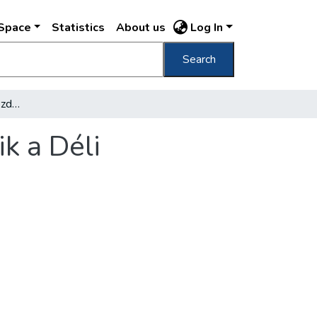
DSpace
Statistics
About us
Log In
Search
A munka októberben kezdődik - korszerűsítik a Déli pályaudvart
k a Déli