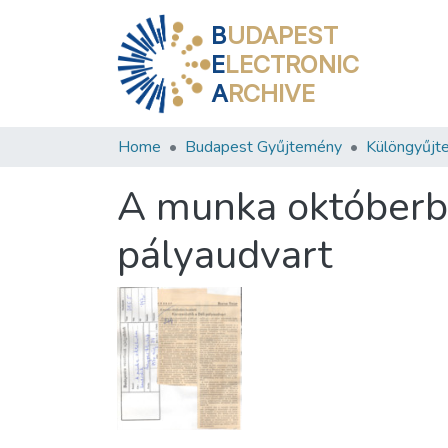
B
UDAPEST
E
LECTRONIC
A
RCHIVE
Home
Budapest Gyűjtemény
Különgyűjt
A munka októberbe
pályaudvart