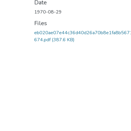
Date
1970-08-29
Files
eb020ae07e44c36d40d26a70b8e1fa8b567
674.pdf
(387.6 KB)