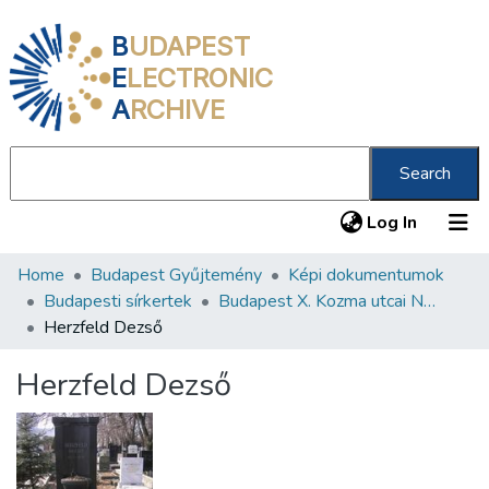
B
UDAPEST
E
LECTRONIC
A
RCHIVE
Search
(current
Log In
Home
Budapest Gyűjtemény
Képi dokumentumok
Communities & Collections
Budapesti sírkertek
Budapest X. Kozma utcai Neológ Zsidó Temető
All of DSpace
Herzfeld Dezső
Statistics
Herzfeld Dezső
About us