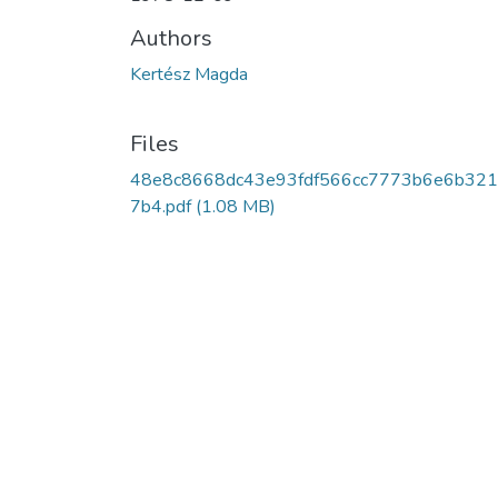
Authors
Kertész Magda
Files
48e8c8668dc43e93fdf566cc7773b6e6b32
7b4.pdf
(1.08 MB)