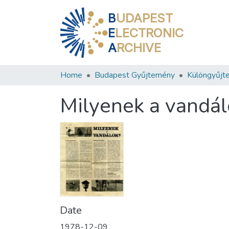
B
UDAPEST
E
LECTRONIC
A
RCHIVE
Home
Budapest Gyűjtemény
Különgyűjt
Milyenek a vandál
Date
1978-12-09